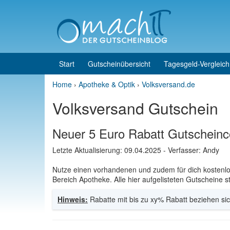
Skip to content
Skip to main menu
Start
Gutscheinübersicht
Tagesgeld-Vergleich
Home
›
Apotheke & Optik
›
Volksversand.de
Volksversand Gutschein
Neuer 5 Euro Rabatt Gutschein
Letzte Aktualisierung:
09.04.2025
- Verfasser: Andy
Nutze einen vorhandenen und zudem für dich kosten
Bereich Apotheke. Alle hier aufgelisteten Gutscheine s
Hinweis:
Rabatte mit bis zu xy% Rabatt beziehen sic