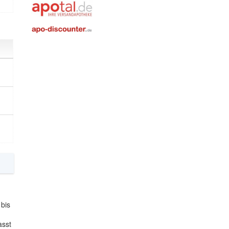
 bis
asst