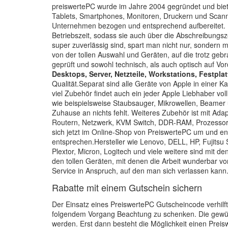
preiswertePC wurde im Jahre 2004 gegründet und biete
Tablets, Smartphones, Monitoren, Druckern und Scanne
Unternehmen bezogen und entsprechend aufbereitet. D
Betriebszeit, sodass sie auch über die Abschreibungsz
super zuverlässig sind, spart man nicht nur, sondern 
von der tollen Auswahl und Geräten, auf die trotz geb
geprüft und sowohl technisch, als auch optisch auf Vo
Desktops, Server, Netzteile, Workstations, Festpla
Qualität.Separat sind alle Geräte von Apple in einer K
viel Zubehör findet auch ein jeder Apple Liebhaber v
wie beispielsweise Staubsauger, Mikrowellen, Beamer 
Zuhause an nichts fehlt. Weiteres Zubehör ist mit Ada
Routern, Netzwerk, KVM Switch, DDR-RAM, Prozessoren
sich jetzt im Online-Shop von PreiswertePC um und ent
entsprechen.Hersteller wie Lenovo, DELL, HP, Fujitsu 
Plextor, Micron, Logitech und viele weitere sind mit de
den tollen Geräten, mit denen die Arbeit wunderbar v
Service in Anspruch, auf den man sich verlassen kann
Rabatte mit einem Gutschein sichern
Der Einsatz eines PreiswertePC Gutscheincode verhilft z
folgendem Vorgang Beachtung zu schenken. Die gewün
werden. Erst dann besteht die Möglichkeit einen Preis