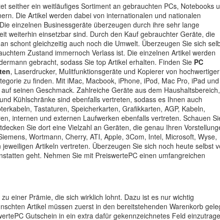
t seither ein weitläufiges Sortiment an gebrauchten PCs, Notebooks 
rn. Die Artikel werden dabei von internationalen und nationalen
ie einzelnen Businessgeräte überzeugen durch ihre sehr lange
eit weiterhin einsetzbar sind. Durch den Kauf gebrauchter Geräte, die
man schont gleichzeitig auch noch die Umwelt. Überzeugen Sie sich sel
rauchtem Zustand immernoch Verlass ist. Die einzelnen Artikel werden
rdermann gebracht, sodass Sie top Artikel erhalten. Finden Sie
PC
tten
, Laserdrucker, Mulitfunktionsgeräte und Kopierer von hochwertiger
ategorie zu finden. Mit iMac, Macbook, iPhone, iPod, Mac Pro, iPad und
oll auf seinen Geschmack. Zahlreiche Geräte aus dem Haushaltsbereich,
und Kühlschränke sind ebenfalls vertreten, sodass es Ihnen auch
pterkabeln, Tastaturen, Speicherkarten, Grafikkarten, AGP, Kabeln,
, internen und externen Laufwerken ebenfalls vertreten. Schauen Si
decken Sie dort eine Vielzahl an Geräten, die genau Ihren Vorstellung
Siemens, Wortmann, Cherry, ATI, Apple, 3Com, Intel, Microsoft, Wyse,
n jeweiligen Artikeln vertreten. Überzeugen Sie sich noch heute selbst 
onstatten geht. Nehmen Sie mit PreiswertePC einen umfangreichen
.
u einer Prämie, die sich wirklich lohnt. Dazu ist es nur wichtig
schten Artikel müssen zuerst in den bereitstehenden Warenkorb gele
wertePC Gutschein in ein extra dafür gekennzeichnetes Feld einzutrage