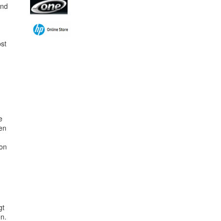
und
bst
e
en
von
gt
n.