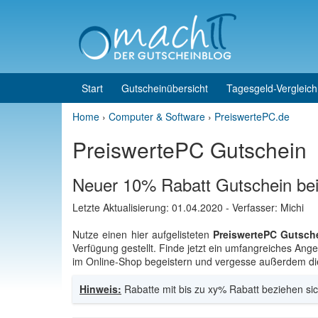
Skip to content
Skip to main menu
Start
Gutscheinübersicht
Tagesgeld-Vergleich
Home
›
Computer & Software
›
PreiswertePC.de
PreiswertePC Gutschein
Neuer 10% Rabatt Gutschein be
Letzte Aktualisierung:
01.04.2020
- Verfasser: Michi
Nutze einen hier aufgelisteten
PreiswertePC Gutsch
Verfügung gestellt. Finde jetzt ein umfangreiches An
im Online-Shop begeistern und vergesse außerdem die 
Hinweis:
Rabatte mit bis zu xy% Rabatt beziehen sic