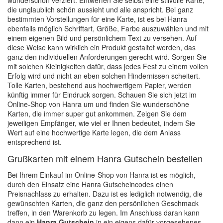
wunderschön verziert. Entwerfen Sie selbst eine stilvolle Karte,
die unglaublich schön aussieht und alle anspricht. Bei ganz
bestimmten Vorstellungen für eine Karte, ist es bei Hanra
ebenfalls möglich Schriftart, Größe, Farbe auszuwählen und mit
einem eigenen Bild und persönlichem Text zu versehen. Auf
diese Weise kann wirklich ein Produkt gestaltet werden, das
ganz den individuellen Anforderungen gerecht wird. Sorgen Sie
mit solchen Kleinigkeiten dafür, dass jedes Fest zu einem vollen
Erfolg wird und nicht an eben solchen Hindernissen scheitert.
Tolle Karten, bestehend aus hochwertigem Papier, werden
künftig immer für Eindruck sorgen. Schauen Sie sich jetzt im
Online-Shop von Hanra um und finden Sie wunderschöne
Karten, die immer super gut ankommen. Zeigen Sie dem
jeweiligen Empfänger, wie viel er Ihnen bedeutet, indem Sie
Wert auf eine hochwertige Karte legen, die dem Anlass
entsprechend ist.
Grußkarten mit einem Hanra Gutschein bestellen
Bei Ihrem Einkauf im Online-Shop von Hanra ist es möglich,
durch den Einsatz eine Hanra Gutscheincodes einen
Preisnachlass zu erhalten. Dazu ist es lediglich notwendig, die
gewünschten Karten, die ganz den persönlichen Geschmack
treffen, in den Warenkorb zu legen. Im Anschluss daran kann
dann ein
Hanra Gutschein
in ein eigens dafür vorgesehenes