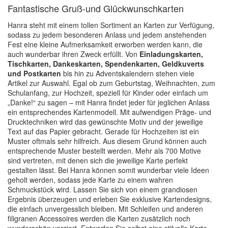
Fantastische Gruß-und Glückwunschkarten
Hanra steht mit einem tollen Sortiment an Karten zur Verfügung,
sodass zu jedem besonderen Anlass und jedem anstehenden
Fest eine kleine Aufmerksamkeit erworben werden kann, die
auch wunderbar ihren Zweck erfüllt. Von
Einladungskarten,
Tischkarten, Dankeskarten, Spendenkarten, Geldkuverts
und Postkarten
bis hin zu Adventskalendern stehen viele
Artikel zur Auswahl. Egal ob zum Geburtstag, Weihnachten, zum
Schulanfang, zur Hochzeit, speziell für Kinder oder einfach um
„Danke!“ zu sagen – mit Hanra findet jeder für jeglichen Anlass
ein entsprechendes Kartenmodell. Mit aufwendigen Präge- und
Drucktechniken wird das gewünschte Motiv und der jeweilige
Text auf das Papier gebracht. Gerade für Hochzeiten ist ein
Muster oftmals sehr hilfreich. Aus diesem Grund können auch
entsprechende Muster bestellt werden. Mehr als 700 Motive
sind vertreten, mit denen sich die jeweilige Karte perfekt
gestalten lässt. Bei Hanra können somit wunderbar viele Ideen
geholt werden, sodass jede Karte zu einem wahren
Schmuckstück wird. Lassen Sie sich von einem grandiosen
Ergebnis überzeugen und erleben Sie exklusive Kartendesigns,
die einfach unvergesslich bleiben. Mit Schleifen und anderen
filigranen Accessoires werden die Karten zusätzlich noch