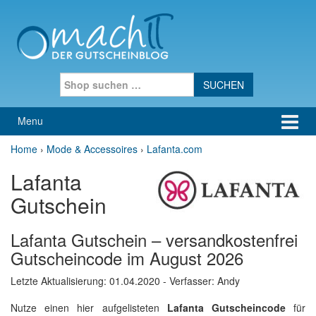
Skip to content
Skip to main menu
Search for:
Menu
Home
›
Mode & Accessoires
›
Lafanta.com
Lafanta
Gutschein
Lafanta Gutschein – versandkostenfrei
Gutscheincode im August 2026
Letzte Aktualisierung:
01.04.2020
- Verfasser: Andy
Nutze einen hier aufgelisteten
Lafanta Gutscheincode
für