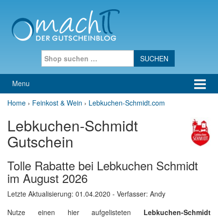
Skip to content
Skip to main menu
Search for:
Menu
Home
›
Feinkost & Wein
›
Lebkuchen-Schmidt.com
Lebkuchen-Schmidt
Gutschein
Tolle Rabatte bei Lebkuchen Schmidt
im August 2026
Letzte Aktualisierung:
01.04.2020
- Verfasser: Andy
Nutze einen hier aufgelisteten
Lebkuchen-Schmidt