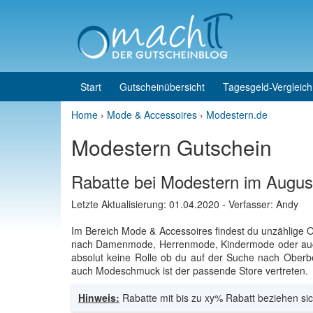
Skip to content
Skip to main menu
Start
Gutscheinübersicht
Tagesgeld-Vergleich
Home
›
Mode & Accessoires
›
Modestern.de
Modestern Gutschein
Rabatte bei Modestern im Augus
Letzte Aktualisierung:
01.04.2020
- Verfasser: Andy
Im Bereich Mode & Accessoires findest du unzählige 
nach Damenmode, Herrenmode, Kindermode oder auch B
absolut keine Rolle ob du auf der Suche nach Oberbe
auch Modeschmuck ist der passende Store vertreten.
Hinweis:
Rabatte mit bis zu xy% Rabatt beziehen sic