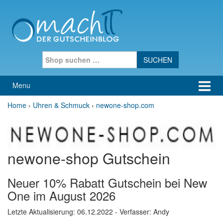
Skip to content
Skip to main menu
Search for:
Menu
Home
›
Uhren & Schmuck
›
newone-shop.com
newone-shop Gutschein
Neuer 10% Rabatt Gutschein bei New
One im August 2026
Letzte Aktualisierung:
06.12.2022
- Verfasser: Andy