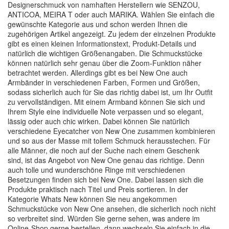
Designerschmuck von namhaften Herstellern wie SENZOU,
ANTICOA, MEIRA T oder auch MARIKA. Wählen Sie einfach die
gewünschte Kategorie aus und schon werden Ihnen die
zugehörigen Artikel angezeigt. Zu jedem der einzelnen Produkte
gibt es einen kleinen Informationstext, Produkt-Details und
natürlich die wichtigen Größenangaben. Die Schmuckstücke
können natürlich sehr genau über die Zoom-Funktion näher
betrachtet werden. Allerdings gibt es bei New One auch
Armbänder in verschiedenen Farben, Formen und Größen,
sodass sicherlich auch für Sie das richtig dabei ist, um Ihr Outfit
zu vervollständigen. Mit einem Armband können Sie sich und
Ihrem Style eine individuelle Note verpassen und so elegant,
lässig oder auch chic wirken. Dabei können Sie natürlich
verschiedene Eyecatcher von New One zusammen kombinieren
und so aus der Masse mit tollem Schmuck herausstechen. Für
alle Männer, die noch auf der Suche nach einem Geschenk
sind, ist das Angebot von New One genau das richtige. Denn
auch tolle und wunderschöne Ringe mit verschiedenen
Besetzungen finden sich bei New One. Dabei lassen sich die
Produkte praktisch nach Titel und Preis sortieren. In der
Kategorie Whats New können Sie neu angekommen
Schmuckstücke von New One ansehen, die sicherlich noch nicht
so verbreitet sind. Würden Sie gerne sehen, was andere im
Online-Shop gerne bestellen, dann wechseln Sie einfach in die