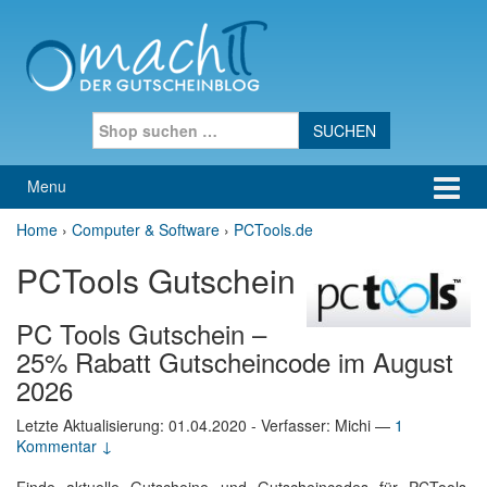
Skip to content
Skip to main menu
Search for:
Menu
Home
›
Computer & Software
›
PCTools.de
PCTools Gutschein
PC Tools Gutschein –
25% Rabatt Gutscheincode im August
2026
Letzte Aktualisierung:
01.04.2020
- Verfasser: Michi
—
1
Kommentar ↓