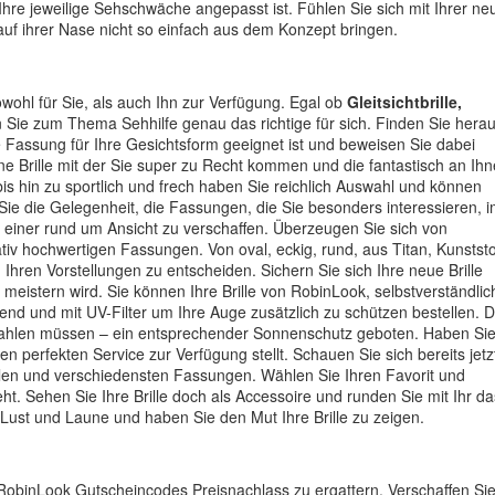
Ihre jeweilige Sehschwäche angepasst ist. Fühlen Sie sich mit Ihrer ne
l auf ihrer Nase nicht so einfach aus dem Konzept bringen.
sowohl für Sie, als auch Ihn zur Verfügung. Egal ob
Gleitsichtbrille,
n Sie zum Thema Sehhilfe genau das richtige für sich. Finden Sie hera
se Fassung für Ihre Gesichtsform geeignet ist und beweisen Sie dabei
ine Brille mit der Sie super zu Recht kommen und die fantastisch an Ih
bis hin zu sportlich und frech haben Sie reichlich Auswahl und können
ie die Gelegenheit, die Fassungen, die Sie besonders interessieren, 
ei einer rund um Ansicht zu verschaffen. Überzeugen Sie sich von
v hochwertigen Fassungen. Von oval, eckig, rund, aus Titan, Kunststo
 Ihren Vorstellungen zu entscheiden. Sichern Sie sich Ihre neue Brille
 meistern wird. Sie können Ihre Brille von RobinLook, selbstverständlic
nd und mit UV-Filter um Ihre Auge zusätzlich zu schützen bestellen. 
 zahlen müssen – ein entsprechender Sonnenschutz geboten. Haben Si
n perfekten Service zur Verfügung stellt. Schauen Sie sich bereits jetz
llen und verschiedensten Fassungen. Wählen Sie Ihren Favorit und
teht. Sehen Sie Ihre Brille doch als Accessoire und runden Sie mit Ihr da
 Lust und Laune und haben Sie den Mut Ihre Brille zu zeigen.
 RobinLook Gutscheincodes Preisnachlass zu ergattern. Verschaffen Si