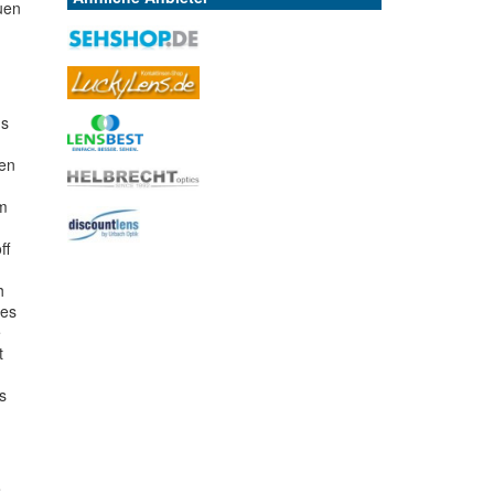
uen
us
nen
im
ff
h
Des
e
t
s
e