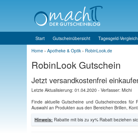
Skip to content
Skip to main menu
Start
Gutscheinübersicht
Tagesgeld-Vergleich
Home
›
Apotheke & Optik
›
RobinLook.de
RobinLook Gutschein
Jetzt versandkostenfrei einkauf
Letzte Aktualisierung:
01.04.2020
- Verfasser: Michi
Finde aktuelle Gutscheine und Gutscheincodes für 
Auswahl an Produkten aus den Bereichen Brillen, Konta
Hinweis:
Rabatte mit bis zu xy% Rabatt beziehen sic