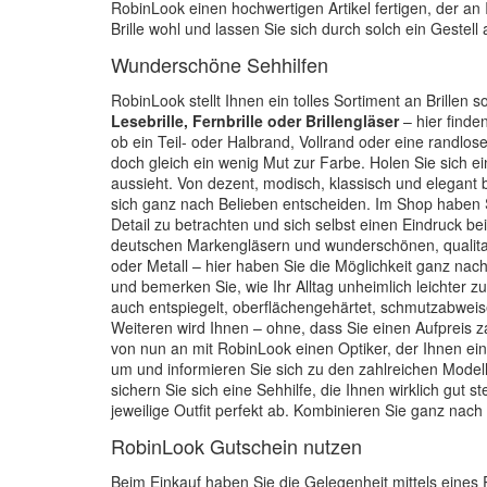
RobinLook einen hochwertigen Artikel fertigen, der an 
Brille wohl und lassen Sie sich durch solch ein Gestel
Wunderschöne Sehhilfen
RobinLook stellt Ihnen ein tolles Sortiment an Brillen 
Lesebrille, Fernbrille oder Brillengläser
– hier finde
ob ein Teil- oder Halbrand, Vollrand oder eine randlo
doch gleich ein wenig Mut zur Farbe. Holen Sie sich e
aussieht. Von dezent, modisch, klassisch und elegant 
sich ganz nach Belieben entscheiden. Im Shop haben S
Detail zu betrachten und sich selbst einen Eindruck b
deutschen Markengläsern und wunderschönen, qualitati
oder Metall – hier haben Sie die Möglichkeit ganz nach
und bemerken Sie, wie Ihr Alltag unheimlich leichter zu
auch entspiegelt, oberflächengehärtet, schmutzabweise
Weiteren wird Ihnen – ohne, dass Sie einen Aufpreis
von nun an mit RobinLook einen Optiker, der Ihnen eine
um und informieren Sie sich zu den zahlreichen Mode
sichern Sie sich eine Sehhilfe, die Ihnen wirklich gut s
jeweilige Outfit perfekt ab. Kombinieren Sie ganz nach
RobinLook Gutschein nutzen
Beim Einkauf haben Sie die Gelegenheit mittels eines