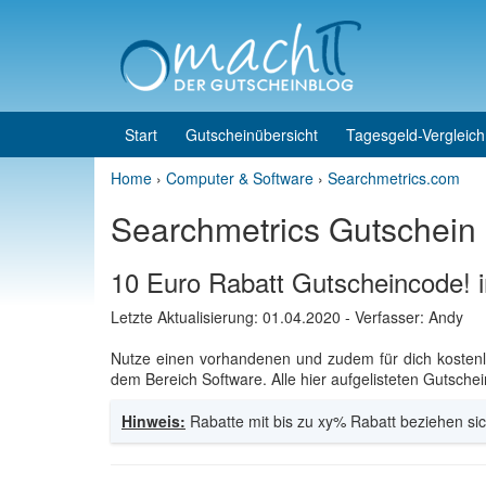
Skip to content
Skip to main menu
Start
Gutscheinübersicht
Tagesgeld-Vergleich
Home
›
Computer & Software
›
Searchmetrics.com
Searchmetrics Gutschein
10 Euro Rabatt Gutscheincode! 
Letzte Aktualisierung:
01.04.2020
- Verfasser: Andy
Nutze einen vorhandenen und zudem für dich koste
dem Bereich Software. Alle hier aufgelisteten Gutschei
Hinweis:
Rabatte mit bis zu xy% Rabatt beziehen sic