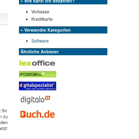
» Wie kann ich bezahlen?
Vorkasse
Kreditkarte
» Verwandte Kategorien
Software
Ähnliche Anbieter
 Ihr
n zu
 den
etzt