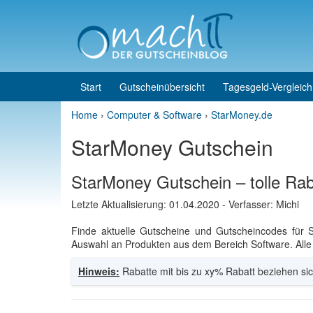
Skip to content
Skip to main menu
Start
Gutscheinübersicht
Tagesgeld-Vergleich
Home
›
Computer & Software
›
StarMoney.de
StarMoney Gutschein
StarMoney Gutschein – tolle Ra
Letzte Aktualisierung:
01.04.2020
- Verfasser: Michi
Finde aktuelle Gutscheine und Gutscheincodes für 
Auswahl an Produkten aus dem Bereich Software. Alle 
Hinweis:
Rabatte mit bis zu xy% Rabatt beziehen sic