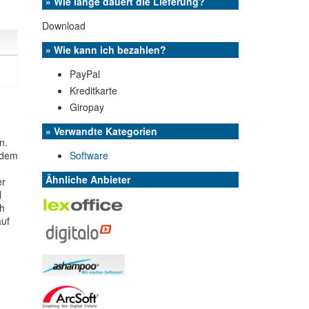
» Wie lange dauert die Lieferung?
Download
» Wie kann ich bezahlen?
PayPal
Kreditkarte
Giropay
» Verwandte Kategorien
n.
 dem
Software
Ähnliche Anbieter
er
l
ch
auf