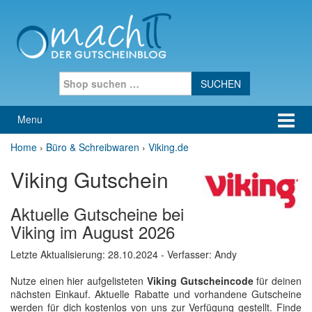
Skip to content
Skip to main menu
Search for:
Menu
Home
›
Büro & Schreibwaren
›
Viking.de
Viking Gutschein
Aktuelle Gutscheine bei
Viking im August 2026
Letzte Aktualisierung:
28.10.2024
- Verfasser: Andy
Nutze einen hier aufgelisteten
Viking Gutscheincode
für deinen
nächsten Einkauf. Aktuelle Rabatte und vorhandene Gutscheine
werden für dich kostenlos von uns zur Verfügung gestellt. Finde