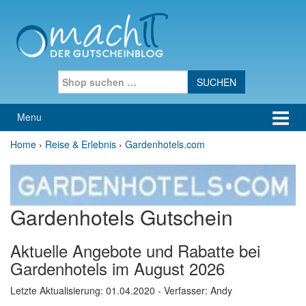
Skip to content
Skip to main menu
Search for:
Menu
Home
›
Reise & Erlebnis
›
Gardenhotels.com
Gardenhotels Gutschein
Aktuelle Angebote und Rabatte bei
Gardenhotels im August 2026
Letzte Aktualisierung:
01.04.2020
- Verfasser: Andy