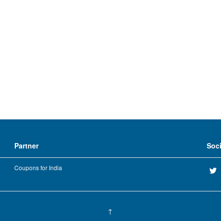
Partner
Soc
Coupons for India
↑