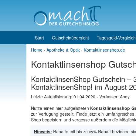
Skip to content
Skip to main menu
Start
Gutscheinübersicht
Tagesgeld-Vergleich
Home
›
Apotheke & Optik
›
Kontaktlinsenshop.de
Kontaktlinsenshop Gutsc
KontaktlinsenShop Gutschein – 
KontaktlinsenShop! im August 2
Letzte Aktualisierung:
01.04.2020
- Verfasser: Andy
Nutze einen hier aufgelisteten
Kontaktlinsenshop G
zur Verfügung gestellt. Finde jetzt ein umfangreiche
Shop begeistern und vergesse außerdem die Möglichke
Hinweis:
Rabatte mit bis zu xy% Rabatt beziehen sic