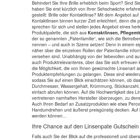
Behindert Sie Ihre Brille erheblich beim Sport? Sind 
haben Sie erst kürzlich von Ihrer Sehschwäche erfahr
gestellt: Brille oder Kontaktlinse? Mit dem Angebot a
Kontaktlinsen binnen kurzer Zeit erleichtert, denn d
sprechen für sich und stellen jedes Angebot eines her
Produktpalette, die sich aus
Kontaktlinsen, Pflegemi
der so genannten „Patenfamilie“, wie sich die Betreib
nennen – und auch in Szene setzen! Denn in einem ei
näher über die einzelnen Rollen der Patenfamilie infor
versehen sind. Unabhängig von der liebevollen und au
auch Produktrelevanteres, über das Sie sich erfreuen
die Möglichkeit, die von Ihnen gewünschte Linsenart
Produktempfehlungen zu gelangen. Diese sind wiederu
sodass Sie auf einen Blick einschätzen können, ob das 
Durchmesser, Wassergehalt, Krümmung, Stückanzahl, P
einfach abrufen können. Auf die Hochwertigkeit des 
vertretenen namhaften Hersteller überzeugen, zu dene
Auch Ihren Bedarf an Zusatzprodukten wie etwa Perox
Handumdrehen und äußerst preisgünstig decken. Auf Li
werden können…
Ihre Chance auf den Linsenpate Gutschein
Falls auch Sie der Blick auf die professionell und übe