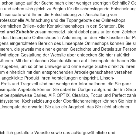
Sie schon lange auf der Suche nach einer weniger sperrigen Sehhilfe? O
en und sehen sich gleich zu Beginn für die scherwiegende Entscheidun
uf Linsenpate wird Ihnen die Entscheidung zur Anschaffung von
ie professionelle Aufmachung und die Topangebote des Onlineshops
kömmlichen Brillen- oder Kontaktlinsenshops in den Schatten. Die
ttel und Zubehör
zusammensetzt, steht dabei ganz unter dem Zeiche
er des Linsenpate Onlineshops in Anlehnung an den Filmklassiker der P
gens eingerichteten Bereich des Linsenpate Onlineshops können Sie s
mieren, die jeweils mit einer eigenen Geschichte und Details zur Perso
fwändigen Gestaltung der Website aber entdecken Sie hier natürlich
 können. Mit der einfachen Suchfunktionen auf Linsenpate.de haben Si
 anzugeben, um so ohne Umwege und ohne ewige Suche direkt zu ihren
m einheitlich mit den entsprechenden Artikeleigenschaften versehen,
angeklickte Produkt Ihren Vorstellungen entspricht. Linsen-
reis und Tragezeit sind nur wenige der Informationen, die Sie ganz
Linsenpate-Angebots können Sie dabei im Übrigen aufgrund der im Shop
n beispielsweise Dailies, AIR OPTIX, Clearlab, Focus und Perfect zähl
idsysteme, Kochsalzlösung oder Oberflächenreiniger können Sie hier 
nsenpate.de erwartet Sie also ein Angebot, das Sie nicht ablehnen
rsichtlich gestaltete Website sowie das außergewöhnliche und