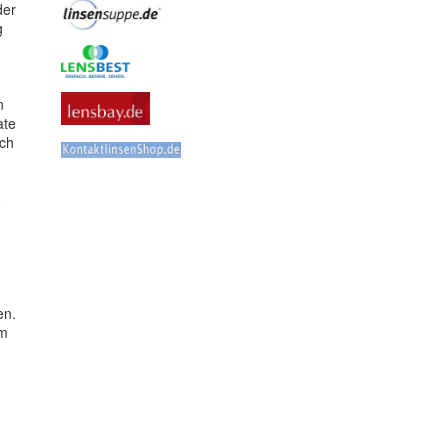
der
g
n
ate
ich
n
e
en.
im