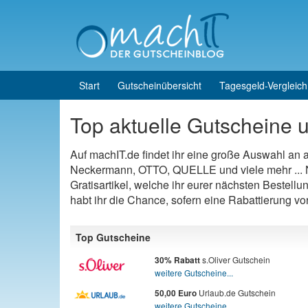
Skip to content
Skip to main menu
Start
Gutscheinübersicht
Tagesgeld-Vergleich
Top aktuelle Gutscheine u
Auf machIT.de findet ihr eine große Auswahl an
Neckermann, OTTO, QUELLE und viele mehr ... N
Gratisartikel, welche ihr eurer nächsten Bestellu
habt ihr die Chance, sofern eine Rabattierung v
Top Gutscheine
s.Oliver Gutschein
30% Rabatt
weitere Gutscheine...
Urlaub.de Gutschein
50,00 Euro
weitere Gutscheine...