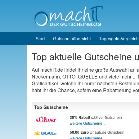
Skip to content
Skip to main menu
Start
Gutscheinübersicht
Tagesgeld-Vergleich
Top aktuelle Gutscheine u
Auf machIT.de findet ihr eine große Auswahl an
Neckermann, OTTO, QUELLE und viele mehr ... N
Gratisartikel, welche ihr eurer nächsten Bestellu
habt ihr die Chance, sofern eine Rabattierung v
Top Gutscheine
s.Oliver Gutschein
30% Rabatt
weitere Gutscheine...
Urlaub.de Gutschein
50,00 Euro
weitere Gutscheine...