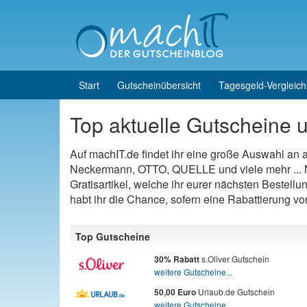
Skip to content
Skip to main menu
Start
Gutscheinübersicht
Tagesgeld-Vergleich
Top aktuelle Gutscheine u
Auf machIT.de findet ihr eine große Auswahl an
Neckermann, OTTO, QUELLE und viele mehr ... N
Gratisartikel, welche ihr eurer nächsten Bestellu
habt ihr die Chance, sofern eine Rabattierung v
Top Gutscheine
s.Oliver Gutschein
30% Rabatt
weitere Gutscheine...
Urlaub.de Gutschein
50,00 Euro
weitere Gutscheine...